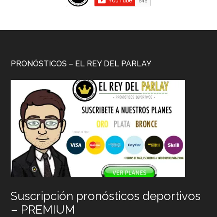
PRONÓSTICOS – EL REY DEL PARLAY
Suscripción pronósticos deportivos
– PREMIUM