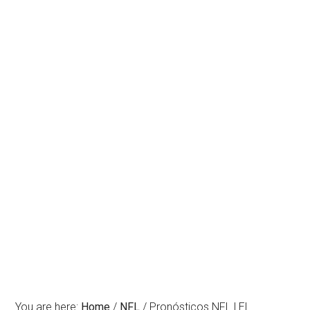
You are here:
Home
/
NFL
/
Pronósticos NFL | El