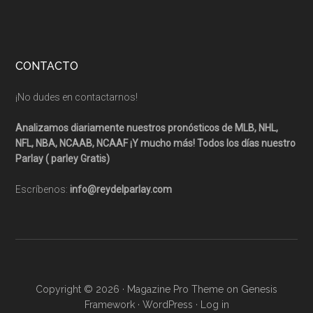
CONTACTO
¡No dudes en contactarnos!
Analizamos diariamente nuestros pronósticos de MLB, NHL,
NFL, NBA, NCAAB, NCAAF ¡Y mucho más! Todos los días nuestro
Parlay ( parley Gratis)
Escríbenos:
info@reydelparlay.com
Copyright © 2026 ·
Magazine Pro Theme
on
Genesis
Framework
·
WordPress
·
Log in