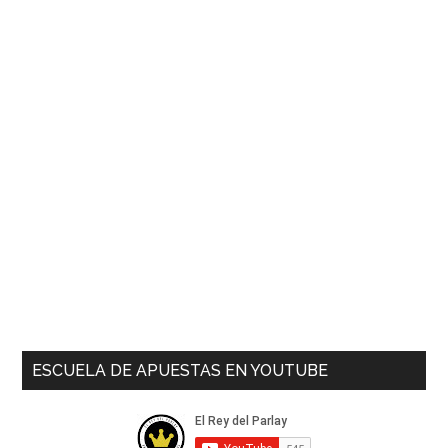
ESCUELA DE APUESTAS EN YOUTUBE