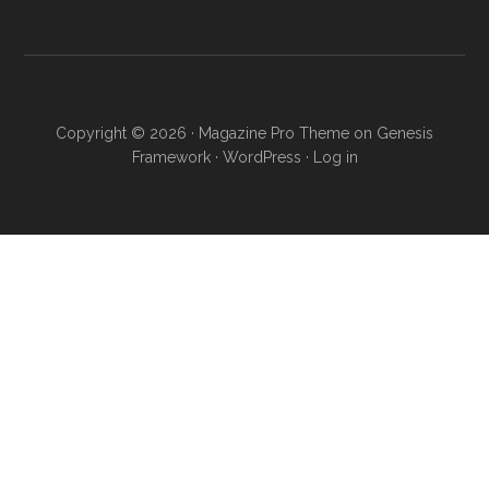
Copyright © 2026 ·
Magazine Pro Theme
on
Genesis
Framework
·
WordPress
·
Log in