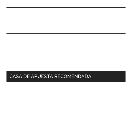
CASA DE APUESTA RECOMENDADA