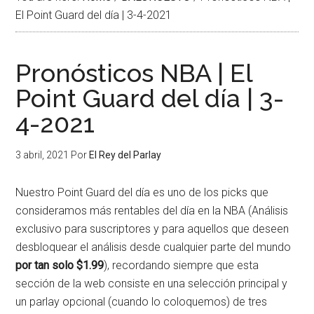
El Point Guard del día | 3-4-2021
Pronósticos NBA | El
Point Guard del día | 3-
4-2021
3 abril, 2021
Por
El Rey del Parlay
Nuestro Point Guard del día es uno de los picks que
consideramos más rentables del día en la NBA (Análisis
exclusivo para suscriptores y para aquellos que deseen
desbloquear el análisis desde cualquier parte del mundo
por tan solo $1.99
), recordando siempre que esta
sección de la web consiste en una selección principal y
un parlay opcional (cuando lo coloquemos) de tres