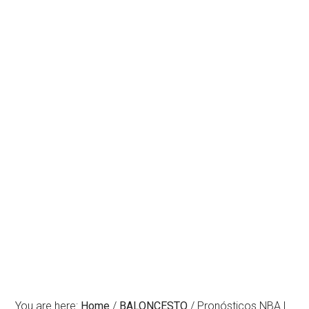
You are here:
Home
/
BALONCESTO
/
Pronósticos NBA |