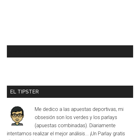
¿NOS SIGUES EN FACEBOOK?
EL TIPSTER
Me dedico a las apuestas deportivas, mi
obsesión son los verdes y los parlays
(apuestas combinadas). Diariamente
intentamos realizar el mejor análisis... ¡Un Parlay gratis