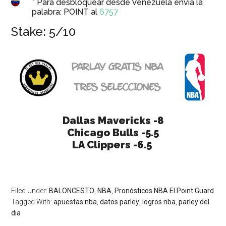
* Para desbloquear desde Venezuela envia la
palabra: POINT al
6757
Stake: 5/10
Dallas Mavericks -8
Chicago Bulls -5.5
LA Clippers -6.5
Filed Under:
BALONCESTO
,
NBA
,
Pronósticos NBA El Point Guard
Tagged With:
apuestas nba
,
datos parley
,
logros nba
,
parley del
dia