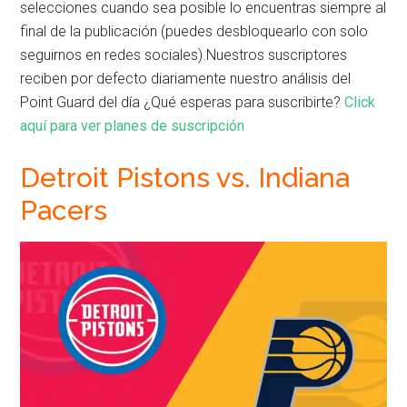
selecciones cuando sea posible lo encuentras siempre al
final de la publicación (puedes desbloquearlo con solo
seguirnos en redes sociales).Nuestros suscriptores
reciben por defecto diariamente nuestro análisis del
Point Guard del día ¿Qué esperas para suscribirte?
Click
aquí para ver planes de suscripción
Detroit Pistons vs. Indiana
Pacers