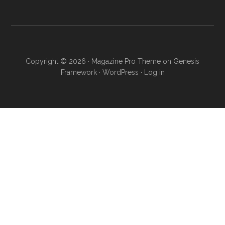
Copyright © 2026 ·
Magazine Pro Theme
on
Genesis
Framework
·
WordPress
·
Log in