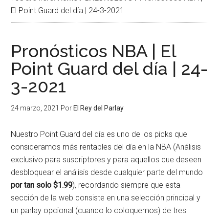
El Point Guard del día | 24-3-2021
Pronósticos NBA | El
Point Guard del día | 24-
3-2021
24 marzo, 2021
Por
El Rey del Parlay
Nuestro Point Guard del día es uno de los picks que
consideramos más rentables del día en la NBA (Análisis
exclusivo para suscriptores y para aquellos que deseen
desbloquear el análisis desde cualquier parte del mundo
por tan solo $1.99
), recordando siempre que esta
sección de la web consiste en una selección principal y
un parlay opcional (cuando lo coloquemos) de tres