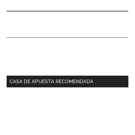
CASA DE APUESTA RECOMENDADA