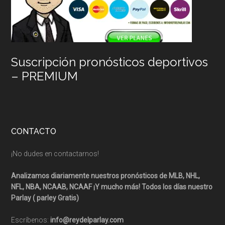
Suscripción pronósticos deportivos
– PREMIUM
CONTACTO
¡No dudes en contactarnos!
Analizamos diariamente nuestros pronósticos de MLB, NHL,
NFL, NBA, NCAAB, NCAAF ¡Y mucho más! Todos los días nuestro
Parlay ( parley Gratis)
Escríbenos:
info@reydelparlay.com