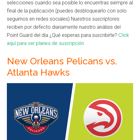
selecciones cuando sea posible lo encuentras siempre al
final de la publicación (puedes desbloquearlo con solo
seguirnos en redes sociales).Nuestros suscriptores
reciben por defecto diariamente nuestro análisis del
Point Guard del día ¿Qué esperas para suscribirte?
Click
aquí para ver planes de suscripción
New Orleans Pelicans vs.
Atlanta Hawks