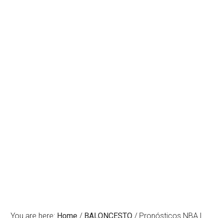
You are here:
Home
/
BALONCESTO
/
Pronósticos NBA |