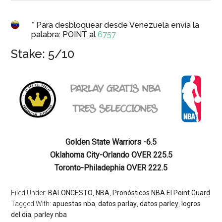
* Para desbloquear desde Venezuela envia la
palabra: POINT al
6757
Stake: 5/10
Golden State Warriors -6.5
Oklahoma City-Orlando OVER 225.5
Toronto-Philadephia OVER 222.5
Filed Under:
BALONCESTO
,
NBA
,
Pronósticos NBA El Point Guard
Tagged With:
apuestas nba
,
datos parlay
,
datos parley
,
logros
del dia
,
parley nba