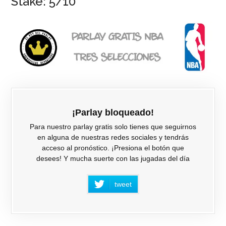
Stake: 5/10
¡Parlay bloqueado!
Para nuestro parlay gratis solo tienes que seguirnos
en alguna de nuestras redes sociales y tendrás
acceso al pronóstico. ¡Presiona el botón que
desees! Y mucha suerte con las jugadas del día
tweet