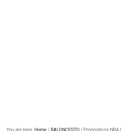
You are here:
Home
/
BALONCESTO
/
Pronósticos NBA |