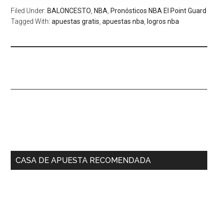
Filed Under:
BALONCESTO
,
NBA
,
Pronósticos NBA El Point Guard
Tagged With:
apuestas gratis
,
apuestas nba
,
logros nba
CASA DE APUESTA RECOMENDADA