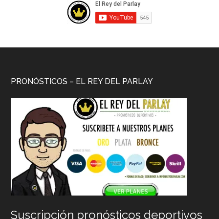
PRONÓSTICOS – EL REY DEL PARLAY
Suscripción pronósticos deportivos