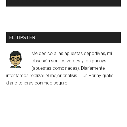
¿NOS SIGUES EN FACEBOOK?
EL TIPSTER
Me dedico a las apuestas deportivas, mi
obsesión son los verdes y los parlays
(apuestas combinadas). Diariamente
intentamos realizar el mejor análisis... ¡Un Parlay gratis
diario tendrás conmigo seguro!