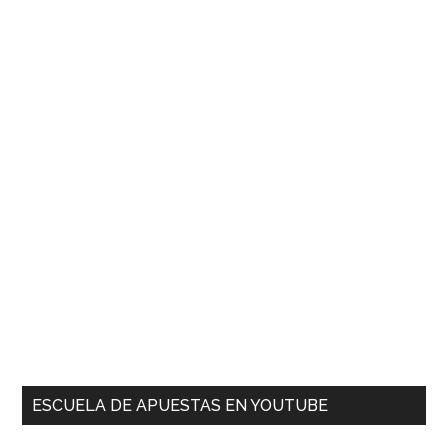
ESCUELA DE APUESTAS EN YOUTUBE