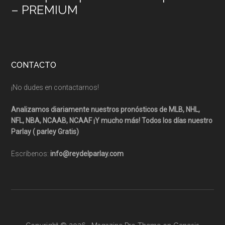
– PREMIUM
CONTACTO
¡No dudes en contactarnos!
Analizamos diariamente nuestros pronósticos de MLB, NHL,
NFL, NBA, NCAAB, NCAAF ¡Y mucho más! Todos los días nuestro
Parlay ( parley Gratis)
Escríbenos:
info@reydelparlay.com