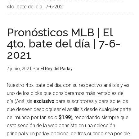
4to. bate del día | 7-6-2021
Pronósticos MLB | El
4to. bate del día | 7-6-
2021
7 junio, 2021
Por
El Rey del Parlay
Nuestro 4to. bate del día, con su respectivo análisis y es
uno de los picks que consideramos más rentables del
día (Análisis
exclusivo
para suscriptores y para aquellos
que deseen desbloquear el análisis desde cualquier parte
del mundo por tan solo
$1.99
), recordando siempre que
esta sección de la web consiste en una selección
principal y un parlay opcional de tres cuando sea posible