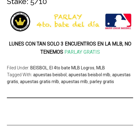
Stake: 5/10
LUNES CON TAN SOLO 3 ENCUENTROS EN LA MLB, NO
TENEMOS
PARLAY GRATIS
Filed Under:
BEISBOL
,
El 4to bate MLB Logros
,
MLB
Tagged With:
apuestas beisbol
,
apuestas beisbol mlb
,
apuestas
gratis
,
apuestas gratis mlb
,
apuestas mlb
,
parley gratis