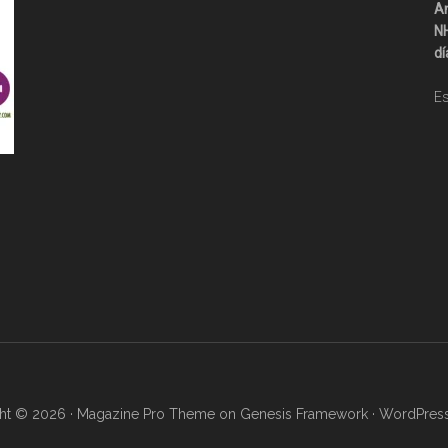
An
NH
dí
E
ht © 2026 ·
Magazine Pro Theme
on
Genesis Framework
·
WordPres