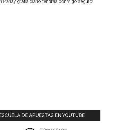
n Parlay gratis diario tendrás conmigo seguro!
ESCUELA DE APUESTAS EN YOUTUBE