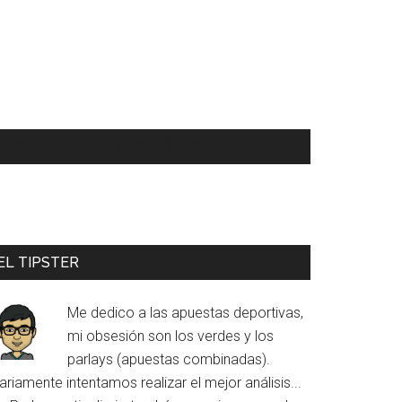
¿NOS SIGUES EN FACEBOOK?
EL TIPSTER
Me dedico a las apuestas deportivas,
mi obsesión son los verdes y los
parlays (apuestas combinadas).
ariamente intentamos realizar el mejor análisis...