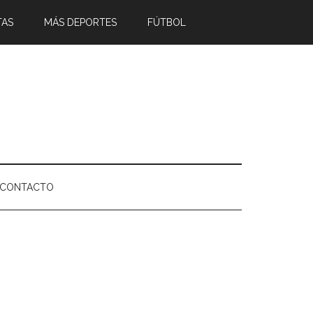
TAS
MÁS DEPORTES
FÚTBOL
CONTACTO