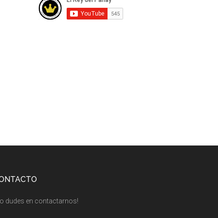
ONTACTO
o dudes en contactarnos!