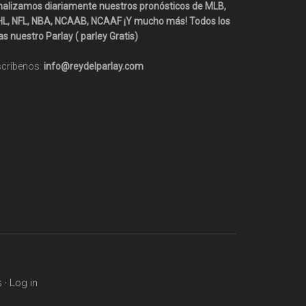
alizamos diariamente nuestros pronósticos de MLB,
L, NFL, NBA, NCAAB, NCAAF ¡Y mucho más! Todos los
as nuestro Parlay ( parley Gratis)
scríbenos:
info@reydelparlay.com
s
·
Log in