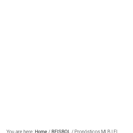
You are here:
Home
/
BEISBOL
/
Pronósticos MLB | El