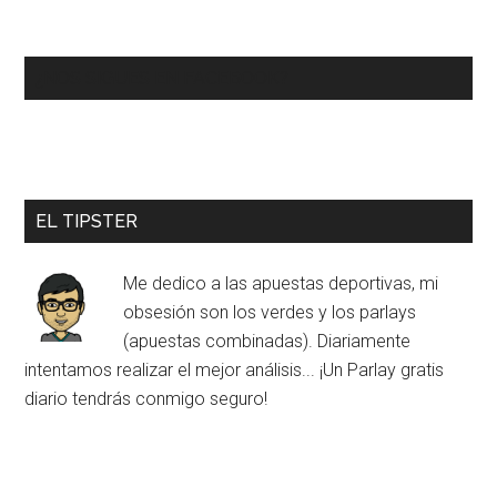
¿NOS SIGUES EN FACEBOOK?
EL TIPSTER
Me dedico a las apuestas deportivas, mi
obsesión son los verdes y los parlays
(apuestas combinadas). Diariamente
intentamos realizar el mejor análisis... ¡Un Parlay gratis
diario tendrás conmigo seguro!