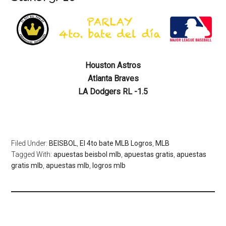
Houston Astros
Atlanta Braves
LA Dodgers RL -1.5
Filed Under:
BEISBOL
,
El 4to bate MLB Logros
,
MLB
Tagged With:
apuestas beisbol mlb
,
apuestas gratis
,
apuestas
gratis mlb
,
apuestas mlb
,
logros mlb