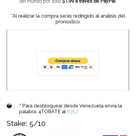
del mundo por solo
$1.99 a través de PayPal
.
*Al realizar la compra serás redirigido al análisis del
pronostico.
* Para desbloquear desde Venezuela envia la
palabra: 4TOBATE al
6757
Stake: 5/10