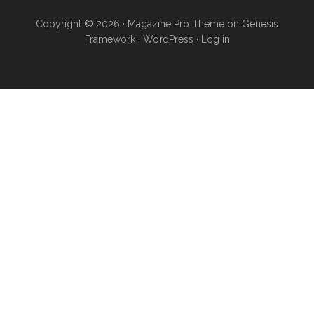
Copyright © 2026 ·
Magazine Pro Theme
on
Genesis
Framework
·
WordPress
·
Log in