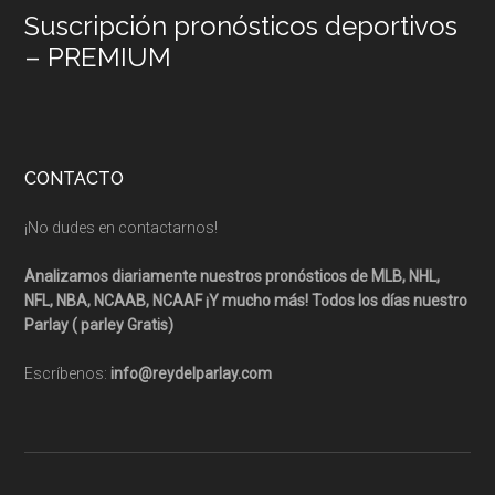
Suscripción pronósticos deportivos
– PREMIUM
CONTACTO
¡No dudes en contactarnos!
Analizamos diariamente nuestros pronósticos de MLB, NHL,
NFL, NBA, NCAAB, NCAAF ¡Y mucho más! Todos los días nuestro
Parlay ( parley Gratis)
Escríbenos:
info@reydelparlay.com