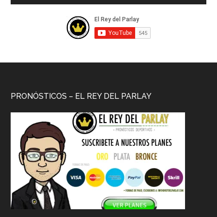
PRONÓSTICOS – EL REY DEL PARLAY