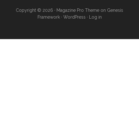
Copyright © 2026 ·
Magazine Pro Theme
on
Genesis
Framework
·
WordPress
·
Log in