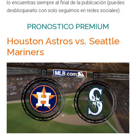
lo encuentras siempre al final de la publicación (puedes
desbloquearlo con solo seguirnos en redes sociales).
PRONOSTICO PREMIUM
Houston Astros vs. Seattle
Mariners