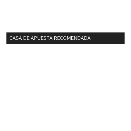
CASA DE APUESTA RECOMENDADA