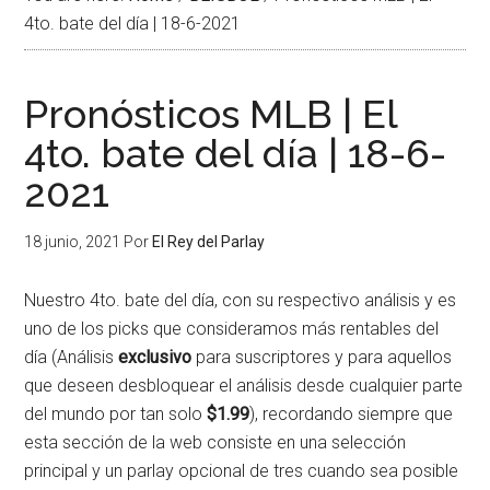
4to. bate del día | 18-6-2021
Pronósticos MLB | El
4to. bate del día | 18-6-
2021
18 junio, 2021
Por
El Rey del Parlay
Nuestro 4to. bate del día, con su respectivo análisis y es
uno de los picks que consideramos más rentables del
día (Análisis
exclusivo
para suscriptores y para aquellos
que deseen desbloquear el análisis desde cualquier parte
del mundo por tan solo
$1.99
), recordando siempre que
esta sección de la web consiste en una selección
principal y un parlay opcional de tres cuando sea posible