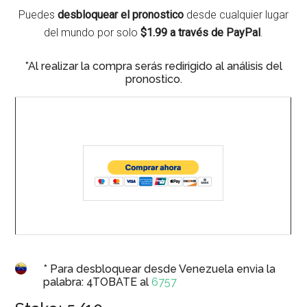
Puedes
desbloquear el pronostico
desde cualquier lugar
del mundo por solo
$1.99 a través de PayPal
.
*Al realizar la compra serás redirigido al análisis del
pronostico.
* Para desbloquear desde Venezuela envia la
palabra: 4TOBATE al
6757