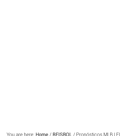
You are here:
Home
/
BEISBOL
/
Pronósticos MLB | El