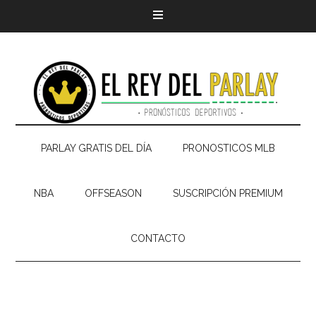
PARLAY GRATIS DEL DÍA
PRONOSTICOS MLB
NBA
OFFSEASON
SUSCRIPCIÓN PREMIUM
CONTACTO