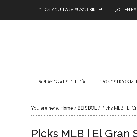
¡CLICK AQUÍ PARA SUSCRIBIRTE!
¿QUIÉN ES
PARLAY GRATIS DEL DÍA
PRONOSTICOS ML
You are here:
Home
/
BEISBOL
/
Picks MLB | El Gr
Picks MLB | El Gran 