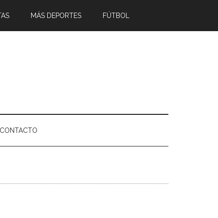
TAS
MÁS DEPORTES
FÚTBOL
CONTACTO