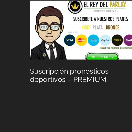
Suscripción pronósticos
deportivos – PREMIUM