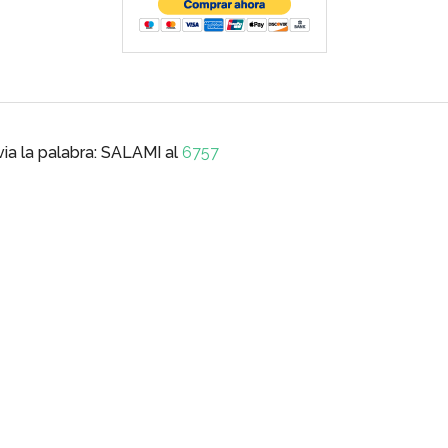
ia la palabra: SALAMI al
6757