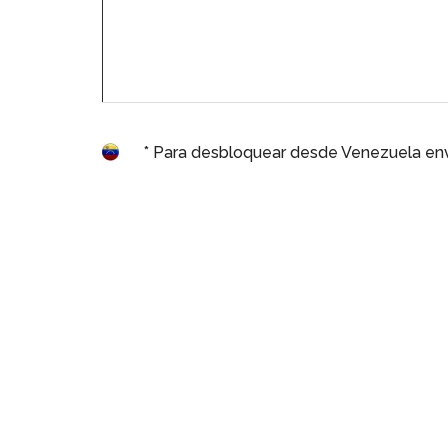
* Para desbloquear desde Venezuela env