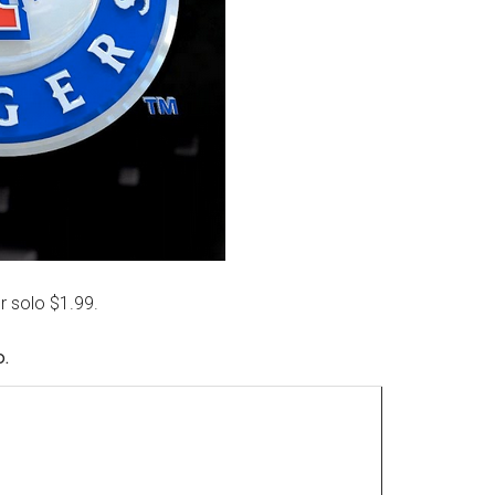
r solo $1.99.
o.