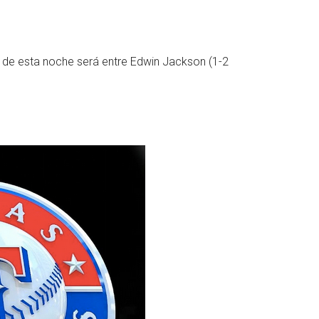
elo de esta noche será entre Edwin Jackson (1-2