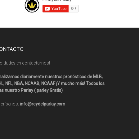
ONTACTO
o dudes en contactarnos!
alizamos diariamente nuestros pronósticos de MLB,
L, NFL, NBA, NCAAB, NCAAF ¡Y mucho más! Todos los
as nuestro Parlay ( parley Gratis)
scríbenos:
info@reydelparlay.com