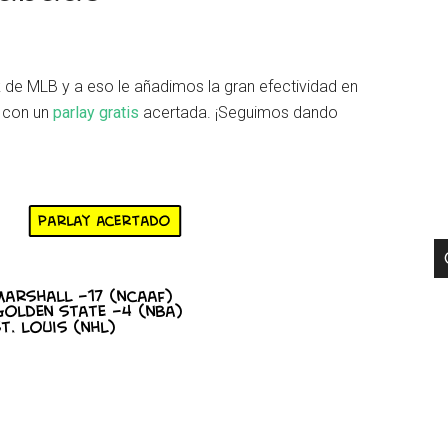
 de MLB y a eso le añadimos la gran efectividad en
o con un
parlay gratis
acertada. ¡Seguimos dando