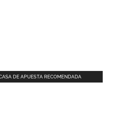
CASA DE APUESTA RECOMENDADA