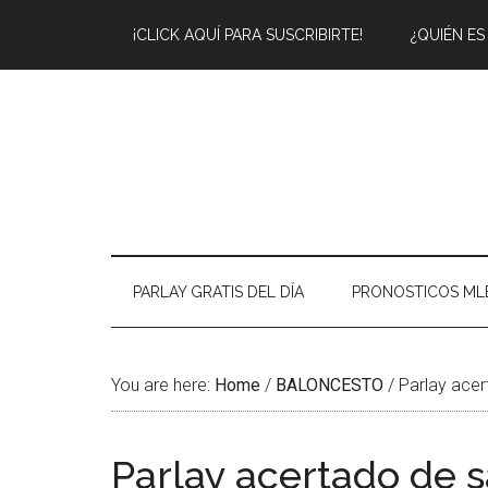
¡CLICK AQUÍ PARA SUSCRIBIRTE!
¿QUIÉN ES
PARLAY GRATIS DEL DÍA
PRONOSTICOS ML
You are here:
Home
/
BALONCESTO
/
Parlay ace
Parlay acertado de 