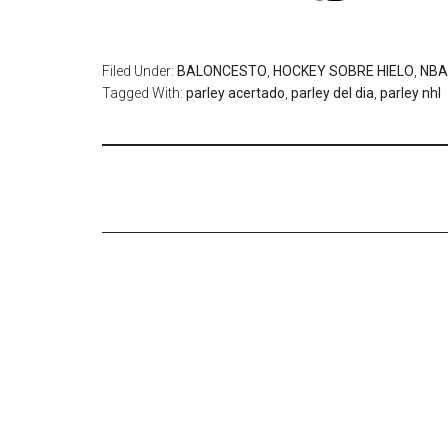
Filed Under:
BALONCESTO
,
HOCKEY SOBRE HIELO
,
NBA
Tagged With:
parley acertado
,
parley del dia
,
parley nhl