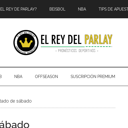
 EL REY DE PARLAY?
BEISBOL
NBA
TIPS DE APUES
B
NBA
OFFSEASON
SUSCRIPCIÓN PREMIUM
rtado de sábado
sábado